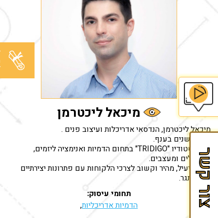
ל
מ
ל
מיכאל ליכטרמן
בית
מיכאל ליכטרמן, הנדסאי אדריכלות ועיצוב פנים .
הספר
ותק 7 שנים בענף.
לזכיינות
מנהל סטודיו "TRIDIGO" בתחום הדמיות ואנימציה ליזמים,
צור קשר
אדריכלים ומעצבים.
של
שירות יעיל, מהיר וקשוב לצרכי הלקוחות עם פתרונות יצירתיים
Fran&Mark
לכל אתגר.
תחומי עיסוק:
הדמיות אדריכליות
,