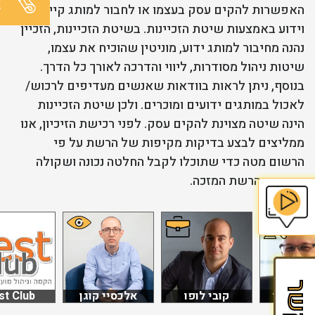
האפשרות להקים עסק בעצמו או לחבור למותג קיים
ל
וידוע באמצעות שיטת הזכיינות. בשיטת הזכיינות, הזכיין
נהנה מחיבור למותג ידוע, מוניטין שהוכיח את עצמו,
שיטות ניהול מסודרות, ליווי והדרכה לאורך כל הדרך.
בנוסף, ניתן לראות בוודאות שאנשים מעדיפים לרכוש/
לאכול במותגים ידועים ומוכרים. ולכן שיטת הזכיינות
הינה שיטה מצוינת להקים עסק. לפני רכישת הזיכיון, אנו
ממליצים לבצע בדיקות מקיפות של הרשת על פי
הרשום מטה כדי שתוכלו לקבל החלטה נכונה ושקולה
בבחירת הרשת המזכה.
בית
הספר
לזכיינות
גיא קולן
קובי לופו
אלכסיי קוגן
st Club
של