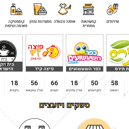
שירותים
קמעונאות
אופנה והנעלה
מסעדנות ומזון
קוסמטיקה
מסחרית
פארמה וטיפוח
בית הק
 תירס
כפר השעשועים
פיצה קיד
הישראל
18
56
66
18
50
58
רשתות
לוקיישנים
סה״כ מדרגים
יועצים
סה"כ עסקאות
ביקורות
ספקים ויועצים