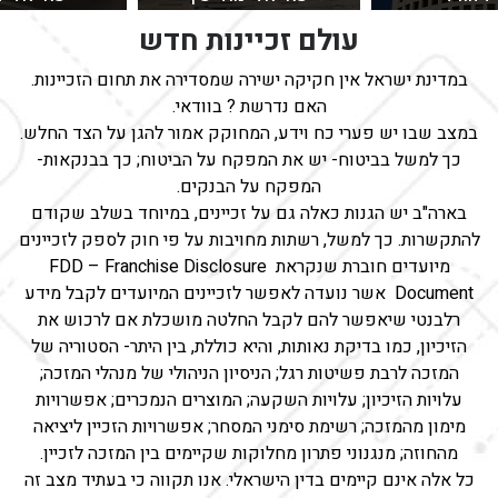
 ממוקם על דרך
הקניון מתפרס על שני קומות
קניון עזריאלי 
עולם זכיינות חדש
תיים, בקרבת תל
מסחר רחבות ידיים בהן
ברחוב ראשי בחו
 ורמת גן
נמצאות מאות חנויות,
בתוכו שפע של 
מסעדות, משרדים ואולמי
במדינת ישראל אין חקיקה ישירה שמסדירה את תחום הזכיינות.
מסעדות ואטרקצי
כנסים.
האם נדרשת ? בוודאי.
ודת המסחר
לדף נקודת המסחר
לדף נקודת 
במצב שבו יש פערי כח וידע, המחוקק אמור להגן על הצד החלש.
כך למשל בביטוח- יש את המפקח על הביטוח; כך בבנקאות-
המפקח על הבנקים.
בארה"ב יש הגנות כאלה גם על זכיינים, במיוחד בשלב שקודם
להתקשרות. כך למשל, רשתות מחויבות על פי חוק לספק לזכיינים
מיועדים חוברת שנקראת FDD – Franchise Disclosure
Document אשר נועדה לאפשר לזכיינים המיועדים לקבל מידע
רלבנטי שיאפשר להם לקבל החלטה מושכלת אם לרכוש את
הזיכיון, כמו בדיקת נאותות, והיא כוללת, בין היתר- הסטוריה של
המזכה לרבת פשיטות רגל; הניסיון הניהולי של מנהלי המזכה;
עלויות הזיכיון; עלויות השקעה; המוצרים הנמכרים; אפשרויות
מימון מהמזכה; רשימת סימני המסחר; אפשרויות הזכיין ליציאה
מהחוזה; מנגנוני פתרון מחלוקות שקיימים בין המזכה לזכיין.
כל אלה אינם קיימים בדין הישראלי. אנו תקווה כי בעתיד מצב זה