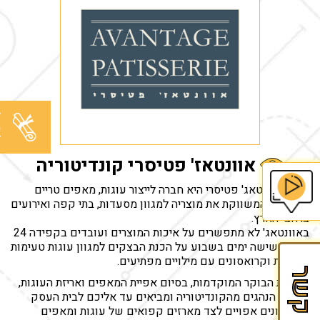
ל
מ
ל
אוונטאז' פטיסרי קונדיטוריה
חברת אוונטאג' פטיסרי היא חברה לייצור עוגות, מאפים טריים
וקינוחים המשווקת את מוצריה למגוון מסעדות, בתי קפה ואירועים
ברחבי הארץ.
בית
באוונטאג' לא מתפשרים על איכות המוצרים ועובדים בקפידה 24
הספר
שעות, שישה ימים בשבוע על הכנת הבצקים למגוון עוגות טעימות
ופריכות וקרואסונים עם מילויים מפתיעים.
לזכיינות
צור קשר
בשעות הבוקר המוקדמות, בסיום אפיית המאפים ואריזת העוגות,
של
יוצאים הנהגים מהקונדיטוריה ומביאים עד אליכם לבית העסק
Fran&Mark
קרואסונים אפויים לצד מארזים קפואים של עוגות ומאפים