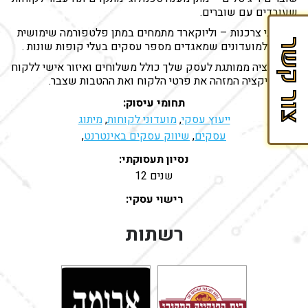
שעובדים עם שוברים.
הספר
מועדוני צרכנות – וליוקארד מתמחים במתן פלטפורמה שימושית
לזכיינות
צור קשר
ויעילה למועדונים שמאגדים מספר עסקים בעלי קופות שונות .
של
אפליקציה ממותגת לעסק שלך כולל משלוחים ואיזור אישי ללקוח
Fran&Mark
– אפליקציה המזהה את פרטי הלקוח ואת ההטבות שצבר.
תחומי עיסוק:
ייעוץ עסקי
,
מועדוני לקוחות
,
מיתוג
עסקים
,
שיווק עסקים באינטרנט
,
נסיון תעסוקתי:
12 שנים
רישוי עסקי:
רשתות