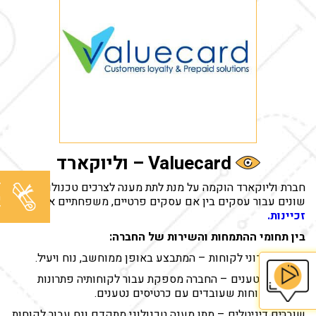
Valuecard – וליוקארד
ל
חברת וליוקארד הוקמה על מנת לתת מענה לצרכים טכנולוגיים
מ
שונים עבור עסקים בין אם עסקים פרטיים, משפחתיים או רשתות
ל
זכיינות.
בין תחומי ההתמחות והשירות של החברה:
ניהול מועדוני לקוחות – המתבצע באופן ממוחשב, נוח ויעיל.
כרטיסים נטענים – החברה מספקת עבור לקוחותיה פתרונות
נוחים ללקוחות שעובדים עם כרטיסים נטענים.
בית
שוברים דיגיטלים – מתן מענה טכנולוגי מתקדם ונח עבור לקוחות