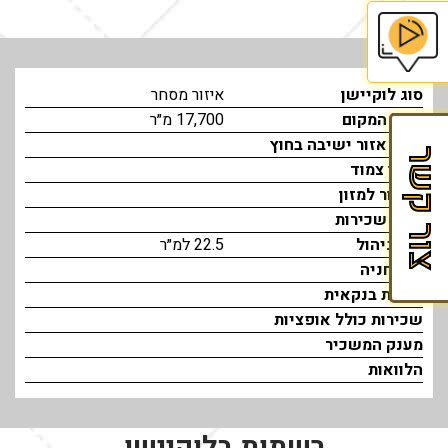
בית
סוג לוקיישן
איזור מסחר
הספר
גודל המקום
17,700 מ״ר
לזכיינות
גודל אזור ישיבה בחוץ
צור קשר
מחסן צמוד
של
אישור למזון
Fran&Mark
גובה שכירות
דמי ניהול
22.5 למ״ר
דמי חניה
ערבות בנקאית
שכירות כולל אופציות
מענק המשכיר
הלוואות
רשתות בלוקיישן