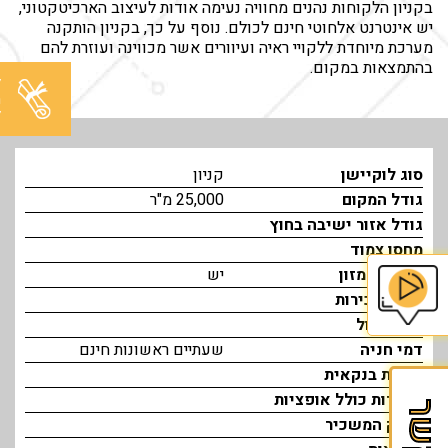
בקניון הלקוחות נהנים מחוויה נעימה אודות לעיצוב הארכיטקטוני,
יש אינטרנט אלחוטי חינם לכולם. נוסף על כך, בקניון הותקנה
מערכת מיוחדת ללקויי ראיה ועיוורים אשר מכווינה ועוזרת להם
בהתמצאות במקום.
ל
מ
ל
סוג לוקיישן
קניון
גודל המקום
25,000 מ"ר
גודל אזור ישיבה בחוץ
מחסן צמוד
אישור למזון
יש
גובה שכירות
דמי ניהול
בית
דמי חניה
שעתיים ראשונות חינם
הספר
ערבות בנקאית
לזכיינות
שכירות כולל אופציות
של
מענק המשכיר