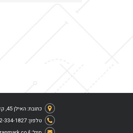
כתובת: האילן 45, קדימה צורן
טלפון: 072-334-1827
מייל: Info@Franmark.co.il