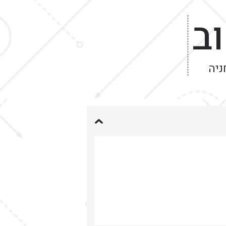
ב
ניה