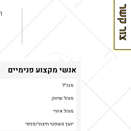
הספר
צור קשר
לזכיינות
ר
של
Fran&Mark
אנשי מקצוע פנימיים
מנכ"ל
מנהל שיווק
מנהל אזורי
יועץ משפטי חיצוני/פנימי