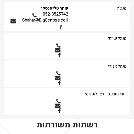
מנכ"ל
שחר טליאנסקי
052-3525742
Shahar@BigCenters.co.il
מנהל שיווק
מנהל אזורי
יועץ משפטי חיצוני/פנימי
רשתות משורתות