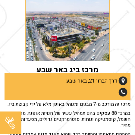
מרכז ביג באר שבע
מרכז
BIG
באר שבע הינו מרכז קניות באוויר הפתוח. במרכז
דרך הברון 21, באר שבע
31,000 מ"ר שטח מסחר.
מרכז זה הוקם בשנת 1997 ומהווה המרכז הראשון של קבוצת ביג.
מרכז זה מורכב מ-7 מבנים ומנוהל באופן מלא על ידי קבוצת ביג.
במרכז 88 עסקים בהם תמהיל עשיר של חנויות אופנה, מוצרי
ל
חשמל, קוסמטיקה ונוחות, סופרמרקטים גדולים, מסעדות ומזון
מ
מהיר.
ל
המתחם מתאפיין ומתייחד בכך שהוא מאגד מגוון עסקים ומהווה