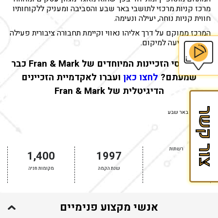
מרכז קניות מרכזי לתושבי באר שבע והסביבה ומעניק ללקוחותיו
חווית קניות נוחה, יעילה ונעימה.
המרכז ממוקם על דרך אליהו נאווי וקיימת תחבורה ציבורית פעילה
ונוחה המגיעה למיקום.
על קורסי הזכיינות המיוחדים של Fran & Mark כבר
בית
שמעתם?
לחצו כאן
ועברו לאקדמיית הזכיינים
הדיגיטלית של Fran & Mark
הספר
לזכיינות
צור קשר
צילום: ביג באר שבע
של
Fran&Mark
רשתות
1,400
1997
שנת הקמה
מקומות חניה
אנשי מקצוע פנימיים