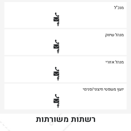
מנכ"ל
מנהל שיווק
מנהל אזורי
יועץ משפטי חיצוני/פנימי
רשתות משורתות