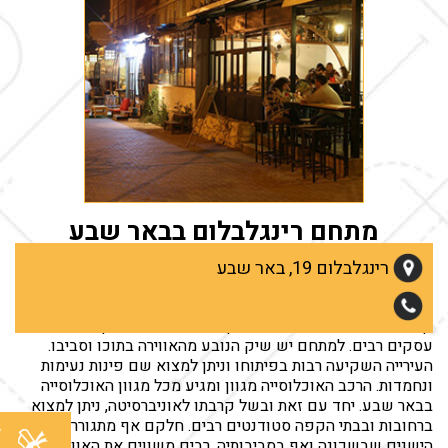
מתחם רינגלבלום בבאר שבע
המתחם שוכן בשכונה ד' שנחשבת לאחת השכונות הישנות
רינגלבלום 19, באר שבע
והותיקות בבאר שבע. בשנים האחרונות הפך הרחוב למתחם של
בילוי ועסקים. ניתן למצוא בו מסעדות ובתי קפה. יש גם מסעדות
קטנות המוכרות אוכל ביתי. בנוסף, חנויות מגוונות וכן, משרדי
עסקים רבים. למתחם יש שיק הנובע מהאווירה בתוכו וסביבו.
העירייה השקיעה רבות בפיתוחו וניתן למצוא שם פינות נעימות
ונחמדות. הרכב האוכלוסייה מגוון ומגיע מכל מגוון האוכלוסייה
בבאר שבע. יחד עם זאת ובשל קרבתו לאוניברסיטה, ניתן למצוא
ברחובות ובבתי הקפה סטודנטים רבים. חלקם אף מתגורר בבתים
ל
הישנים שבשכונה ואף בסביבותיה. רבים משווים את האווירה