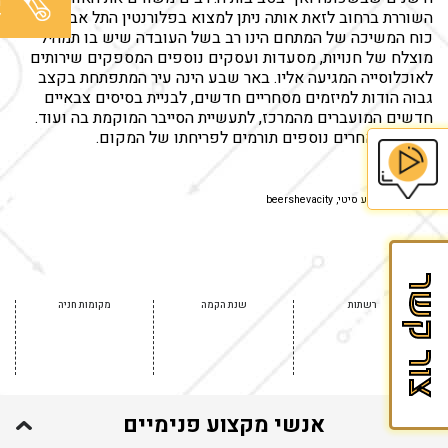
מ
ל
השוררת ברחוב לזאת אותה ניתן למצוא בפלורנטין התל אביבית.
כוח המשיכה של המתחם הינו רב בשל העובדה שיש בו תמהיל
מוצלח של חנויות, מסעדות ועסקים נוספים המספקים שירותים
לאוכלוסייה המגיעה אליו. באר שבע הינה עיר המתפתחת בקצב
גבוה הודות למיזמים מסחריים חדשים, לבניית בסיסים צבאיים
חדשים המועברים מהמרכז, לתעשיית הסייבר המוקמת בה ועוד.
וכל אלו ואחרים נוספים תורמים לפריחתו של המקום.
צילום: באר שבע סיטי, beershevacity
בית
הספר
לזכיינות
צור קשר
של
רשתות
שנת הקמה
מקומות חניה
Fran&Mark
אנשי מקצוע פנימיים