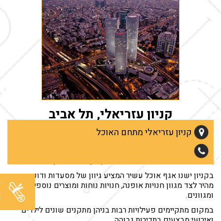
קניון עזריאלי, תל אביב
קניון עזריאלי בתל אביב השייך ל״קבוצת עזריאלי״ העוסקת בנדל״ן
קניון עזריאלי מתחם האוכל
מסחרי מניב. קניון זה נחשב למרכז המוביל שלה מפעת מיקומו
המרכזי, המחובר עם תחנת ״השלום״ של רכבת ישראל ליד היצע
עשיר של תחבורה ציבורית נוספת, הן בין-עירונית והן עירונית.
בקניון ישנו אגף אוכל עשיר המציע גיוון של מסעדות ודוכני מזון
ל
מהיר לצד מגוון חנויות אופנה, חנויות נוחות ומוצרים נוספים רבים
מ
ומגוונים.
ל
במקום מתקיימים פעילויות רבות בניהן מתקנים שונים לילדים
ואירועי מבצעים בתדירות גבוהה.