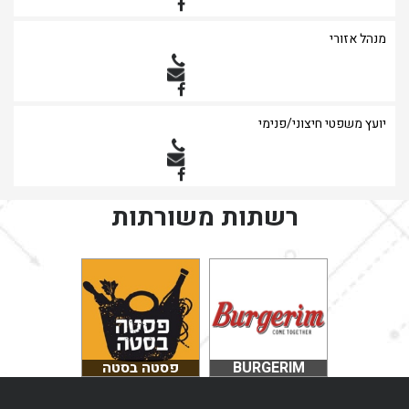
מנהל אזורי
יועץ משפטי חיצוני/פנימי
רשתות משורתות
Франчайзи сети
Burger
наслаждаются
тщательным
сопровождением
BURGERIM
פסטה בסטה
опытного
персонала, а
также уникальной