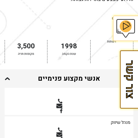
צילום: אלבטרוס
בית
רשתות
3,500
1998
הספר
שנת הקמה
מקומות חניה
לזכיינות
צור קשר
של
Fran&Mark
אנשי מקצוע פנימיים
מנכ"ל
מנהל שיווק