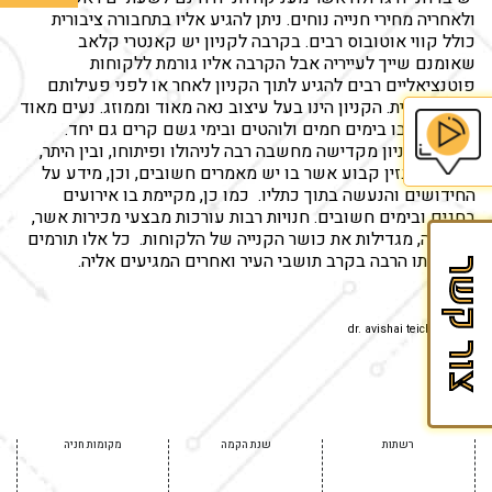
ולאחריה מחירי חנייה נוחים. ניתן להגיע אליו בתחבורה ציבורית
כולל קווי אוטובוס רבים. בקרבה לקניון יש קאנטרי קלאב
שאומנם שייך לעייריה אבל הקרבה אליו גורמת ללקוחות
פוטנציאליים רבים להגיע לתוך הקניון לאחר או לפני פעילותם
הספורטיבית. הקניון הינו בעל עיצוב נאה מאוד וממוזג. נעים מאוד
להסתובב בו בימים חמים ולוהטים ובימי גשם קרים גם יחד.
הנהלת הקניון מקדישה מחשבה רבה לניהולו ופיתוחו, ובין היתר,
מוציאה מגזין קבוע אשר בו יש מאמרים חשובים, וכן, מידע על
בית
החידושים והנעשה בתוך כתליו. כמו כן, מקיימת בו אירועים
בחגים ובימים חשובים. חנויות רבות עורכות מבצעי מכירות אשר,
הספר
למעשה, מגדילות את כושר הקנייה של הלקוחות. כל אלו תורמים
לזכיינות
להצלחתו הרבה בקרב תושבי העיר ואחרים המגיעים אליה.
צור קשר
של
Fran&Mark
צילום: dr. avishai teicher
רשתות
שנת הקמה
מקומות חניה