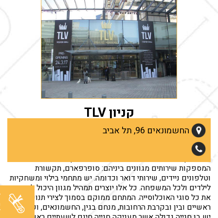
קניון TLV
קניון TLV MALL אשר ממוקם בתל אביב הינו מיוחד בזכות אג'נדה
החשמונאים 96, תל אביב
של אופנה מגוונות. יש בו חנויות של מיטב יצרניות ורשתות הביגוד
ולצידן חנויות נעליים, תכשיטים, אקססוריז ועוד. בנוסף אליהן, יש
בו בתי קפה ומסעדות של רשתות מובילות, וכן, חנויות אחרות
המספקות שירותים מגוונים ביניהם: סופרפארם, תקשורת
וטלפונים ניידים, שירותי דואר וכדומה. יש מתחמי בילוי ומשחקיות
לילדים ולכל המשפחה. כל אלו יוצרים תמהיל מגוון היכול לשרת
ל
את כל סוגי האוכלוסייה. המתחם ממוקם בסמוך לצירי תנועה
מ
ראשיים ובין ובקרבת הרחובות, מנחם בגין, החשמונאים, וקרליבך.
ל
יש בו חנייה גדולה אשר מעניקה חנייה חינם לשעתיים ראשונות