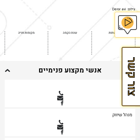
צילום: Deror avi
רשתות
שנת הקמה
מקומות חניה
בית
הספר
לזכיינות
צור קשר
של
אנשי מקצוע פנימיים
Fran&Mark
מנכ"ל
מנהל שיווק