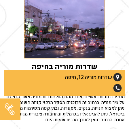
שדרות מוריה בחיפה
שדרות מוריה שבמרכז הכרמל בבירת הצפון חיפה, הרחוב מסוגננן
שדרות מוריה 12, חיפה
ושופע בבתי עסק שונים.
חיפה הינה עיר הררית ועל רכס הכרמל המצוי במרומה נמתחים
מספר רחובות ראשיים. אחד מהם הוא שדרות מוריה אשר קרוי גם
על ציר מוריה. ברחוב זה מרוכזים מספר מרכזי קניות חשובים. כן
ל
ניתן למצוא חנויות, בנקים, מסעדות, ובתי קפה מפירמות מובילות
מ
ל
בישראל. ניתן להגיע אליו בכרמלית ובתחבורה ציבורית מגוונת
אחרת. הרחוב סואן לאורך מרבית שעות היום.