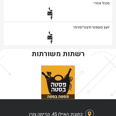
מנהל אזורי
יועץ משפטי חיצוני/פנימי
רשתות משורתות
פסטה בסטה
כתובת: האילן 45, קדימה צורן