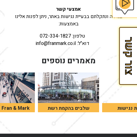
אמצעי קשר
במידה ונתקלתם בבעיית נגישות באתר, ניתן לפנות אלינו
בית
באמצעות:
הספר
לזכיינות
טלפון: 072-334-1827
צור קשר
דוא"ל: info@franmark.co.il
של
Fran&Mark
מאמרים נוספים
 נגישות
שלבים בהקמת רשת
rk
קציר נייד
הדרכים הטובות ביותר להקמת
בזכיינ
רשת מצליחה.
קראו אודות הדרכי
Fran & Mark מסייע לזכיינים.