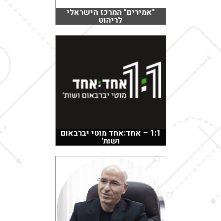
"אמירים" המרכז הישראלי
לריהוט
1:1 – אחד:אחד מוטי יברבאום
ושות'