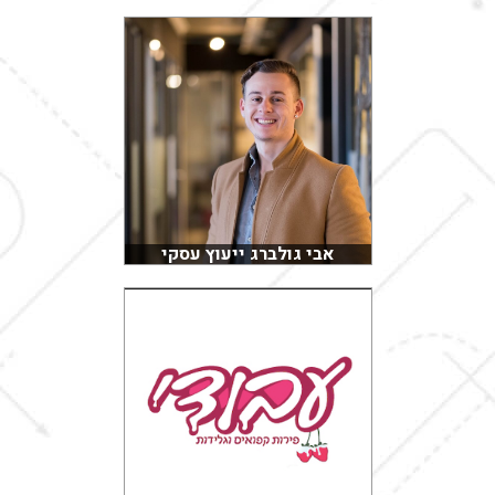
אבי גולברג ייעוץ עסקי