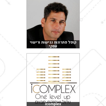
קופל פתרונות נגישות ורישוי
עסקי
icomplex