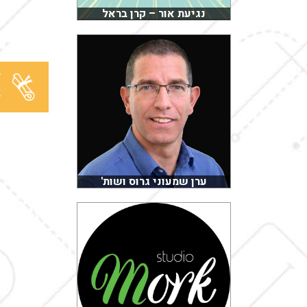
נגיעת אור – קרן בראל
ל
מ
ל
ערן שמעוני גרוס ושות'