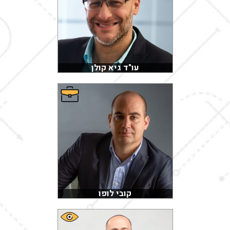
עו"ד גיא קולן
קובי לופו