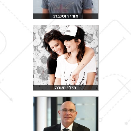
אורי רוטנברג
מילי ושרה