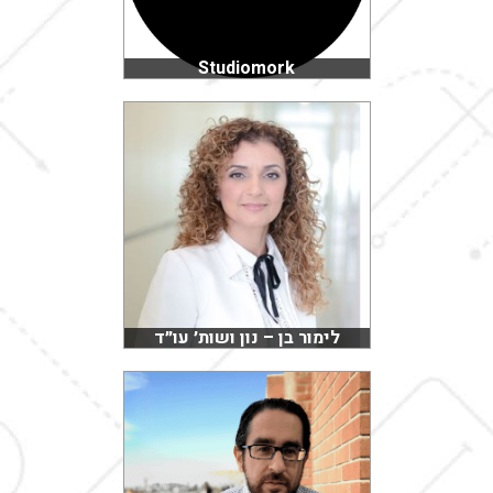
Studiomork
לימור בן – נון ושות׳ עו״ד