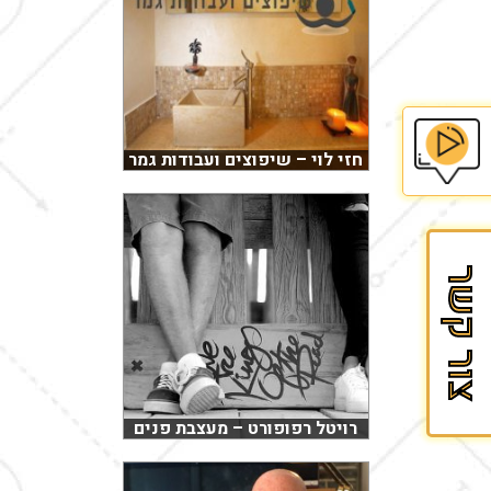
חזי לוי – שיפוצים ועבודות גמר
בית
הספר
לזכיינות
צור קשר
של
Fran&Mark
רויטל רפופורט – מעצבת פנים