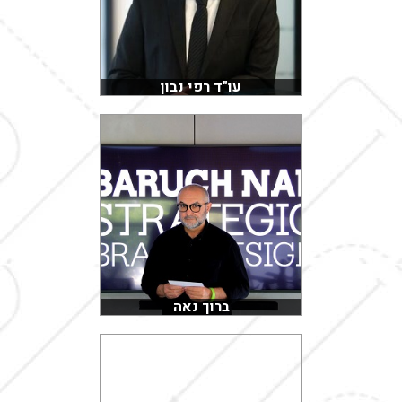
עו"ד רפי נבון
ברוך נאה