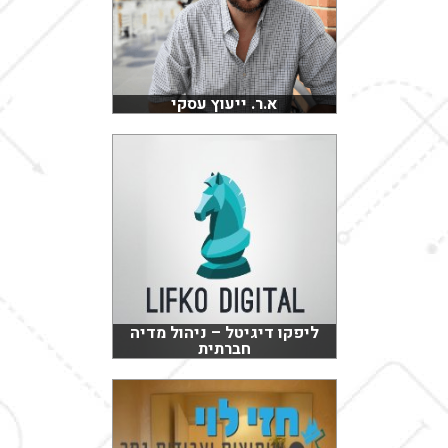
א.ר. ייעוץ עסקי
ליפקו דיגיטל – ניהול מדיה
חברתית