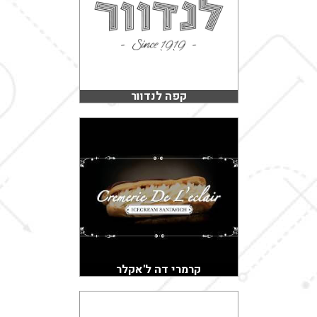
קפה לנדוור
קרמרי דה ל'אקלר