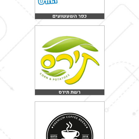
כפר השעשועים
רשת תירס