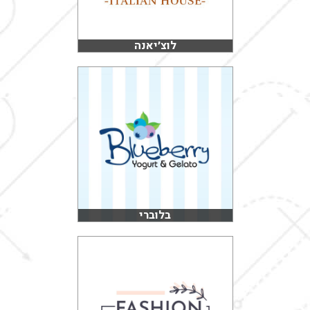
לוצ׳יאנה
בלוברי