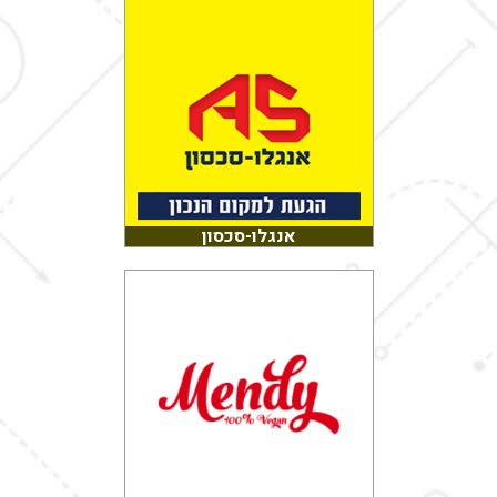
אנגלו-סכסון