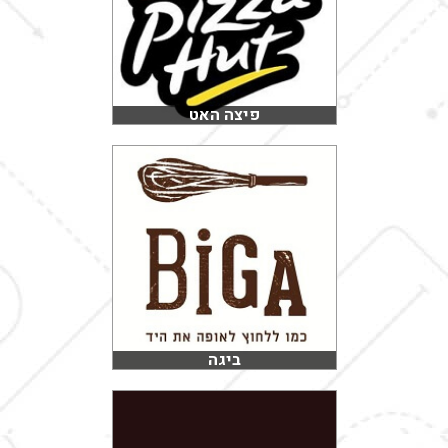
פיצה האט
ביגה