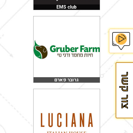
EMS club
בית
הספר
לזכיינות
צור קשר
של
גרובר פארם
Fran&Mark