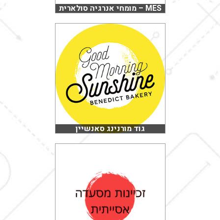
MES – מומחי אנרגיה סולארית
גוד מורנינג סאנשיין